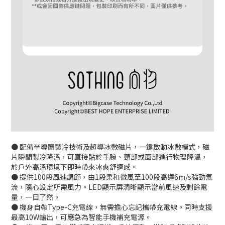
● 配備半導體製冷技術及超導冰敷磁片，一鍵啟動冰敷模式，磁
片瞬間製冷降溫，可直接貼於手腕、頸部或面部進行物理降溫，
於戶外高溫環境下即時帶來冰爽舒適感。
● 提供100段風速調節，由1段柔和微風至100段高達6m/s強勁氣
流，隨心設定所需風力。LED顯示屏清晰顯示當前風速及剩餘電
量，一目了然。
● 機身自帶Type-C充電線，無需擔心忘記攜帶充電線。同時支援
最高10W輸出，可應急為智能手機補充電源。