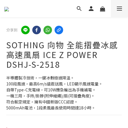
分享到
SOTHING 向物 全能摺疊冰感
高速風扇 ICE Z POWER
DSHJ-S-2518
半導體製冷技術，一鍵冰敷極速降溫。
100段風速，最高6m/s遠距送風，LED顯示風速電量。
自帶Type-C充電線，可10W應急輸出為手機補電。
一機三用，手持/掛脖(附伸縮繩)/扇(可摺疊角度)。
符合航空規定，擁有中國新版CCC認證。
5000mAh電池，1段柔風最長使用時間達18小時。