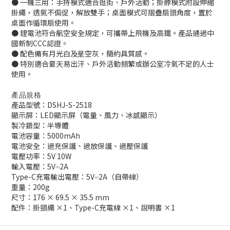
● 一機三用：手持模式適合逛街、戶外活動；掛脖模式附設伸縮
掛繩，透氣不侷促，解放雙手；桌面模式可摺疊扇頭角度，置於
桌面作循環扇使用。
● 鋰電池符合航空安全規定，可攜帶上飛機及高鐵。產品通過中
國新制CCC認證。
● 配色備有月光白及星空灰，簡約具質感。
● 特別適合夏天易出汗、戶外活動頻繁或辦公室冷氣不足的人士
使用。
產品規格
產品型號：DSHJ-S-2518
顯示屏：LED顯示屏（電量、風力、冰感顯示）
製冷類型：半導體
電池容量：5000mAh
電池安全：過充保護、過放保護、過壓保護
電壓功率：5V 10W
輸入電壓：5V⎓2A
Type-C充電輸出電壓：5V⎓2A（自帶線）
重量：200g
尺寸：176 × 69.5 × 35.5 mm
配件：掛頸繩 ×1、Type-C充電線 ×1、說明書 ×1