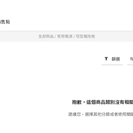
銷售點
全部商品
/
家用電源
/
塔型電拖板
篩選
抱歉，這個商品類別沒有相
建議您，選擇其他分類或者使用關