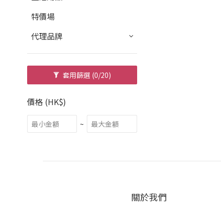
特價場
代理品牌
套用篩選
(0/20)
價格 (HK$)
~
關於我們