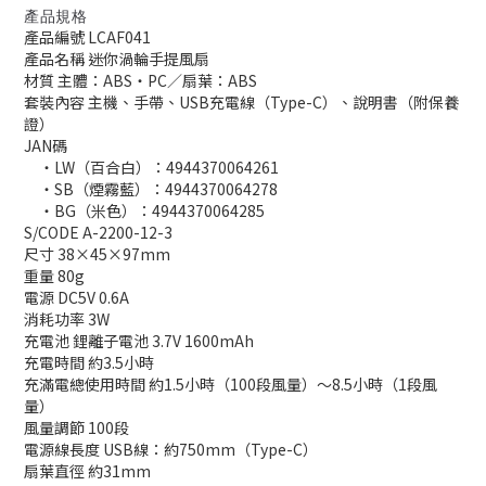
產品規格
產品編號 LCAF041
產品名稱 迷你渦輪手提風扇
材質 主體：ABS・PC／扇葉：ABS
套裝內容 主機、手帶、USB充電線（Type-C）、說明書（附保養
證）
JAN碼
・LW（百合白）：4944370064261
・SB（煙霧藍）：4944370064278
・BG（米色）：4944370064285
S/CODE A-2200-12-3
尺寸 38×45×97mm
重量 80g
電源 DC5V 0.6A
消耗功率 3W
充電池 鋰離子電池 3.7V 1600mAh
充電時間 約3.5小時
充滿電總使用時間 約1.5小時（100段風量）～8.5小時（1段風
量）
風量調節 100段
電源線長度 USB線：約750mm（Type-C）
扇葉直徑 約31mm