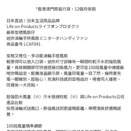
*香港澳門原裝行貨，12個月保固
日本直送！日本生活用品品牌
Life on Productsライフオンプロダクツ
最新型號風扇仔
迷你渦輪手持風扇ミニターボハンディファン
商品番号 LCAF041
型格又慳位，多功能渦輪手提風扇
輕便得可以放入口袋，迷你尺寸卻擁有一瞬間吹乾汗水的強勁風
量。長按開關即可快速逐級切換風力，更可從100段風量中揀選最
啱你嘅設定。配備液晶顯示屏，風量同電量一目了然，幾時要充
電一眼睇到，超貼心！充滿科技感的型格設計，唔會同人撞款，
同樣係一大亮點。
超強勁大風量（※）汗水極速吹乾（※）與Life on Products公司
產品比較
採用渦輪式送風口，將強風送到更遠嘅距離，帶嚟清爽舒適嘅感
覺。
100段風量精準調節