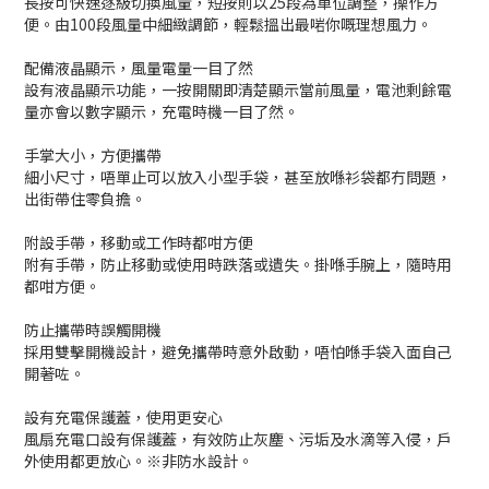
長按可快速逐級切換風量，短按則以25段為單位調整，操作方
便。由100段風量中細緻調節，輕鬆搵出最啱你嘅理想風力。
配備液晶顯示，風量電量一目了然
設有液晶顯示功能，一按開關即清楚顯示當前風量，電池剩餘電
量亦會以數字顯示，充電時機一目了然。
手掌大小，方便攜帶
細小尺寸，唔單止可以放入小型手袋，甚至放喺衫袋都冇問題，
出街帶住零負擔。
附設手帶，移動或工作時都咁方便
附有手帶，防止移動或使用時跌落或遺失。掛喺手腕上，隨時用
都咁方便。
防止攜帶時誤觸開機
採用雙擊開機設計，避免攜帶時意外啟動，唔怕喺手袋入面自己
開著咗。
設有充電保護蓋，使用更安心
風扇充電口設有保護蓋，有效防止灰塵、污垢及水滴等入侵，戶
外使用都更放心。※非防水設計。