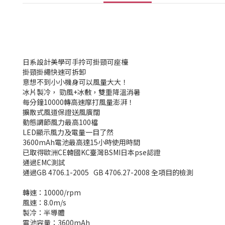
日系設計美學可手拎可掛頸可座檯
掛頸掛繩快速可拆卸
意想不到小小機身可以風量大大！
冰片製冷， 勁風+冰敷，雙重降溫消暑
每分鐘10000轉高速摩打風量澎湃！
擴散式風道保證送風廣闊
動態調節風力最高100檔
LED顯示風力及電量一目了然
3600mAh電池最高達15小時使用時間
已取得歐洲CE韓國KC臺灣BSMI日本pse認證
通過EMC測試
通過GB 4706.1-2005 GB 4706.27-2008 全項目的檢測
轉速：10000/rpm
風速：8.0m/s
製冷：半導體
電池容量：3600mAh