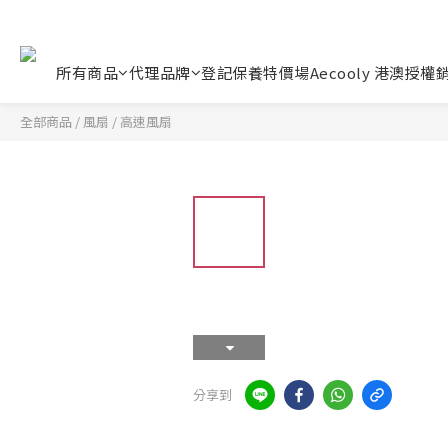
所有商品
代理品牌
登記保養
特價場
Aecooly 港澳授權
全部商品
/
風扇
/
高速風扇
分享到