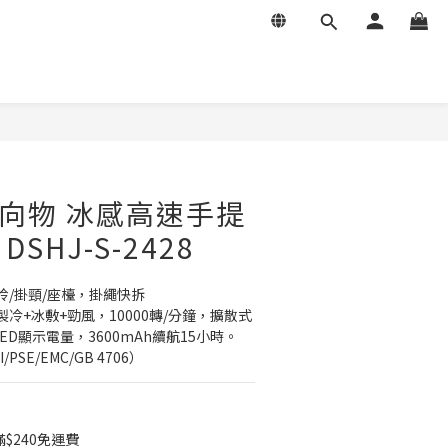
立即購買
G 向物 冰感高速手提
 DSHJ-S-2428
/掛頸/座檯，掛繩快拆
冷+冰敷+勁風，10000轉/分鐘，擴散式
ED顯示電量，3600mAh續航15小時。
PSE/EMC/GB 4706）
$240免運費