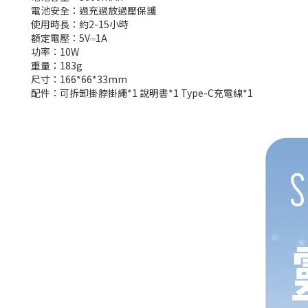
電池安全：過充過放過壓保護
使用時長：約2-15小時
額定電壓：5V⎓1A
功率：10W
重量：183g
尺寸：166*66*33mm
配件：可拆卸掛脖掛繩*1 說明書*1 Type-C充電線*1