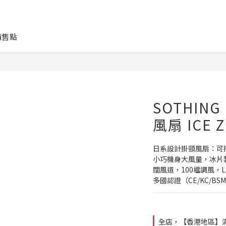
銷售點
SOTHIN
風扇 ICE Z
日系設計掛頸風扇：可拎
小巧機身大風量，冰片製
闊風道，100檔調風，L
多國認證（CE/KC/BSMI/
全店，【香港地區】滿