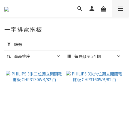
一字排電拖板
套
用
篩選
篩
選
商品排序
每頁顯示 24 個
(0/20)
品
牌
PHILIPS
(7)
價格
(HK$)