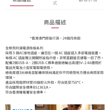
式
商品描述
*香港澳門原裝行貨，24個月保固
全新飛利浦電源拖板系列
採用 5 個AC接地插座，讓您在一個 AC 插座插入多部電器裝置。
每個 AC 插座獨立開關附設指示燈，非常直觀是否通電一目了然。
配備2個USB-A、2個USB-C標準速度總輸出高達5V⎓2.4A適用於
電話充電及小型家電取電使用。
總長度達3米線長並配備保險絲滿足你不同使用地方適合商用家用
環境。
產品採用阻燃材質V0級耐火外殼，符合抵受750°C。
符合國際安全標準BS1363/A。
符合香港機電署安全標準。